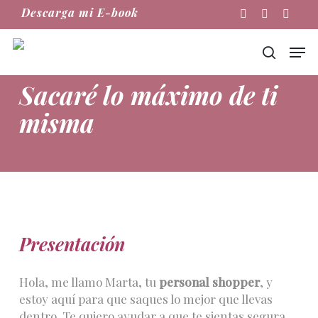
Skip
Descarga mi E-book
Instagram
Phone
Email
to
main
Men
content
buscar
Sacaré lo máximo de ti
misma
Presentación
Hola, me llamo Marta, tu
personal shopper
, y
estoy aquí para que saques lo mejor que llevas
dentro. Te quiero ayudar a que te sientas segura