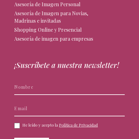
Asesoría de Imagen Personal
Asesoría de Imagen para Novias,
Madrinas e invitadas
Shopping Online y Presencial
Asesoría de imagen para empresas
¡Suscríbete a nuestra newsletter!
Newsletter
Si
eres
humano,
deja
este
campo
He leído y acepto la
Política de Privacidad
en
blanco.