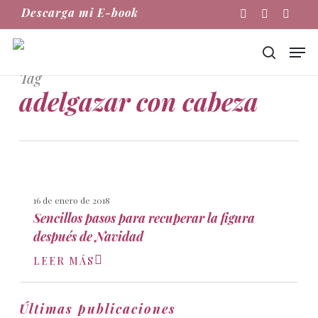
Skip
Descarga mi E-book
Instagram
Phone
Email
to
main
Men
content
buscar
Tag
adelgazar con cabeza
16 de enero de 2018
Sencillos pasos para recuperar la figura
después de Navidad
LEER MÁS
Últimas publicaciones