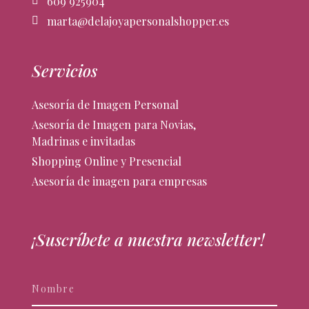
609 925904
marta@delajoyapersonalshopper.es
Servicios
Asesoría de Imagen Personal
Asesoría de Imagen para Novias,
Madrinas e invitadas
Shopping Online y Presencial
Asesoría de imagen para empresas
¡Suscríbete a nuestra newsletter!
Newsletter
Si
eres