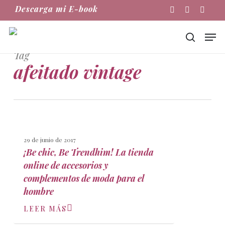
Skip
Descarga mi E-book
Instagram
Phone
Email
to
main
Men
content
buscar
Tag
afeitado vintage
29 de junio de 2017
¡Be chic, Be Trendhim! La tienda
online de accesorios y
complementos de moda para el
hombre
LEER MÁS