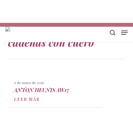
Skip
Descarga mi E-book
In
to
Ph
main
Em
content
Men
Tag
buscar
cadenas con cuero
9 de mayo de 2016
ANTON HEUNIS AW17
LEER MÁS