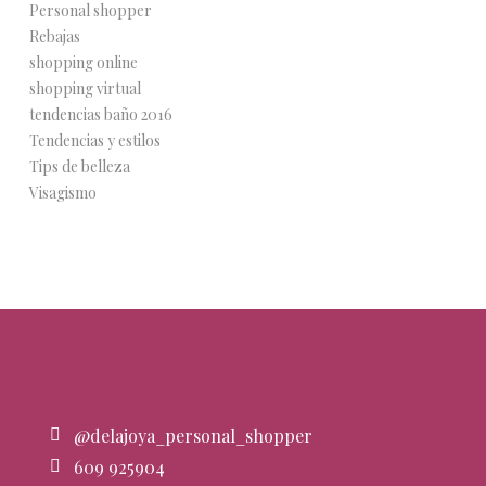
Personal shopper
Rebajas
shopping online
shopping virtual
tendencias baño 2016
Tendencias y estilos
Tips de belleza
Visagismo
@delajoya_personal_shopper
609 925904