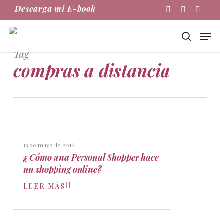
Skip
Descarga mi E-book
Instagram
Phone
Email
to
main
Men
content
buscar
Tag
compras a distancia
13 de mayo de 2016
¿ Cómo una Personal Shopper hace
un shopping online?
LEER MÁS