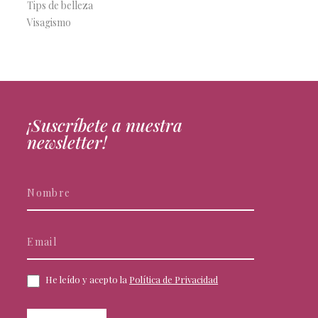
Tips de belleza
Visagismo
¡Suscríbete a nuestra
newsletter!
Newsletter
Si
eres
humano,
deja
este
campo
He leído y acepto la
Política de Privacidad
en
blanco.