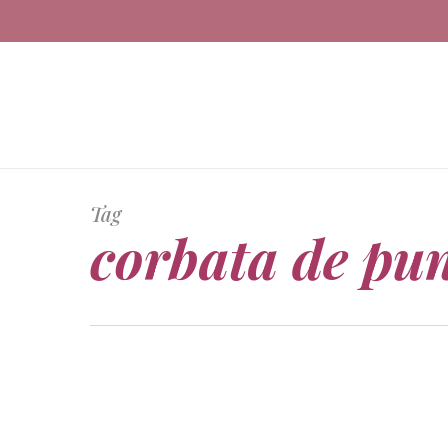
Skip
to
main
content
Tag
corbata de pu