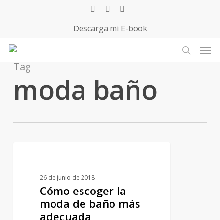
Skip
instagram
phone
email
to
Descarga mi E-book
main
Men
content
buscar
Tag
moda baño
¿CÓMO VESTIR?
26 de junio de 2018
Cómo escoger la
moda de baño más
adecuada