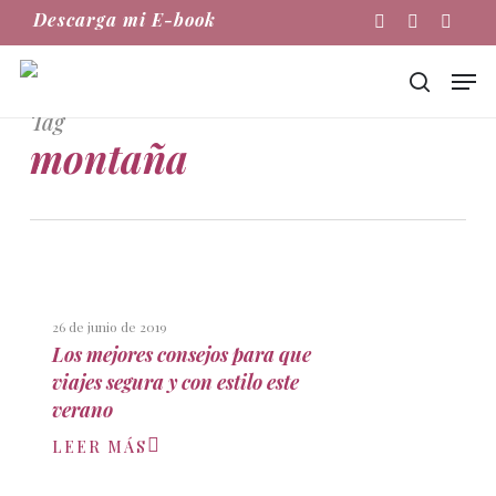
Skip
Descarga mi E-book
Instagram
Phone
Email
to
main
Men
content
buscar
Tag
montaña
26 de junio de 2019
Los mejores consejos para que
viajes segura y con estilo este
verano
LEER MÁS