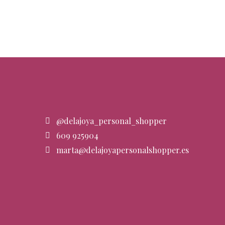
@delajoya_personal_shopper
609 925904
marta@delajoyapersonalshopper.es