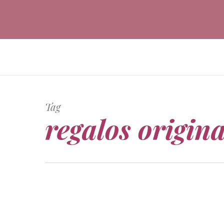
Skip
to
main
content
Tag
regalos origina