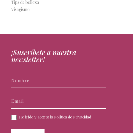
Tips de belleza
Visagismo
¡Suscríbete a nuestra
newsletter!
Newsletter
Si
eres
humano,
deja
este
campo
He leído y acepto la
Política de Privacidad
en
blanco.