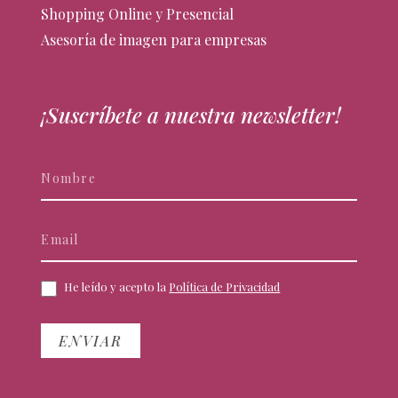
Shopping Online y Presencial
Asesoría de imagen para empresas
¡Suscríbete a nuestra newsletter!
Newsletter
Si
eres
humano,
deja
este
campo
He leído y acepto la
Política de Privacidad
en
blanco.
ENVIAR