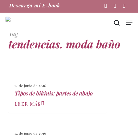
Skip
Descarga mi E-book
Instagram
Phone
Email
to
main
Men
content
buscar
Tag
tendencias. moda baño
14 de junio de 2016
Tipos de bikinis: partes de abajo
LEER MÁS
14 de junio de 2016