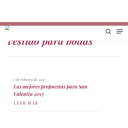
Skip
Descarga mi E-book
In
to
Ph
main
Em
content
Men
Tag
buscar
vestido para bodas
7 de febrero de 2017
Las mejores propuestas para San
Valentín 2017
LEER MÁS