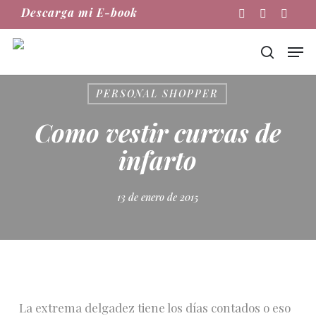
Skip
Descarga mi E-book
Instagram
Phone
Email
to
main
Men
content
buscar
PERSONAL SHOPPER
Como vestir curvas de
infarto
13 de enero de 2015
La extrema delgadez tiene los días contados o eso