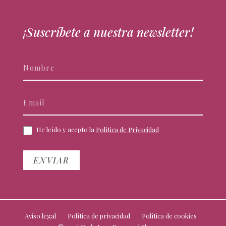
¡Suscríbete a nuestra newsletter!
Newsletter
Si
eres
humano,
deja
este
campo
He leído y acepto la
Política de Privacidad
en
blanco.
ENVIAR
Aviso legal
Política de privacidad
Política de cookies