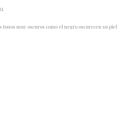
os tonos muy oscuros como el negro oscurecen su piel
s medios y cálidos como el castaño y los dorados
ce resaltar de manera contrastada la luminosidad de
aparte de estrechar su frente.
 Díaz
con una base ceniza, tienen prohibido los tonos