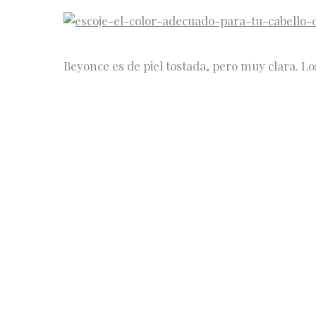
Beyonce es de piel tostada, pero muy clara. L
atenúan imperfecciones, mientras que los tono
iluminan su rostro.
Un tono tan oscuro como un castaño oscuro ha
pieles muy claras como la de
Britney Spears
, 
Las pieles de tono tan frío como la de
Cameron