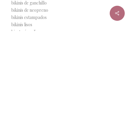
bikinis de ganchillo
bikinis de neopreno
bikinis estampados
bikinis lisos
bisutería online
Coaching de imagen
Como hacer una maleta
Desarrollo personal
Iconología de la imagen
Imagen personal
Lady Gynebra
Looking for the charm
Make up
marcas de bikini
Mis joyas favoritas
moda baño
moda online
Personal shopper
Rebajas