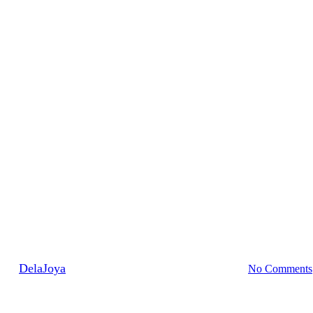
Personal shopper
terna amistad entre el cine y la
By
DelaJoya
12 de noviembre de 2014
mayo 3rd, 2024
No Comments