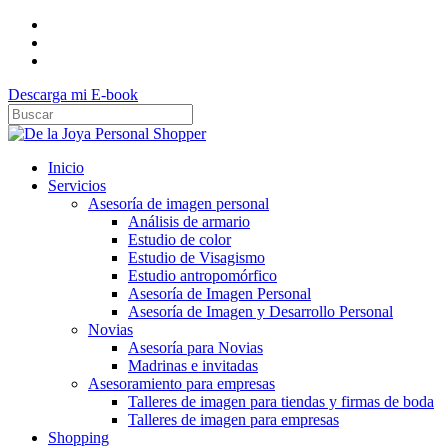
Skip
instagram
to
phone
main
email
content
Descarga mi E-book
Cerrar
Búsqueda
buscar
Menu
Inicio
Servicios
Asesoría de imagen personal
Análisis de armario
Estudio de color
Estudio de Visagismo
Estudio antropomórfico
Asesoría de Imagen Personal
Asesoría de Imagen y Desarrollo Personal
Novias
Asesoría para Novias
Madrinas e invitadas
Asesoramiento para empresas
Talleres de imagen para tiendas y firmas de boda
Talleres de imagen para empresas
Shopping