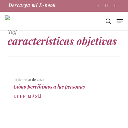
Skip
Descarga mi E-book
Instagram
Phone
Email
to
main
Men
content
buscar
Tag
características objetivas
10 de mayo de 2023
Cómo percibimos a las personas
LEER MÁS