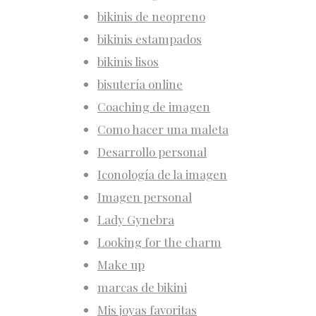
bikinis de neopreno
bikinis estampados
bikinis lisos
bisutería online
Coaching de imagen
Como hacer una maleta
Desarrollo personal
Iconología de la imagen
Imagen personal
Lady Gynebra
Looking for the charm
Make up
marcas de bikini
Mis joyas favoritas