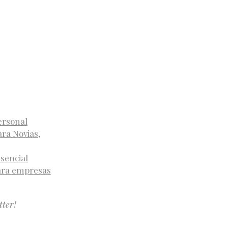
ersonal
ra Novias,
sencial
ara empresas
tter!