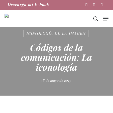
Skip
Descarga mi E-book
Instagram
Phone
Email
to
main
Men
content
buscar
ICONOLOGÍA DE LA IMAGEN
Códigos de la
comunicación: La
iconología
18 de mayo de 2023