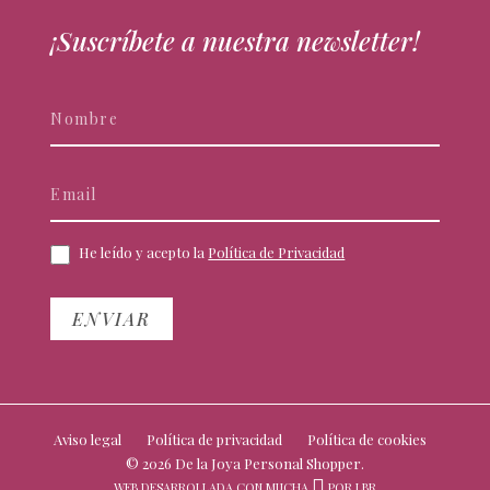
¡Suscríbete a nuestra newsletter!
Newsletter
Si
eres
humano,
deja
este
campo
He leído y acepto la
Política de Privacidad
en
blanco.
ENVIAR
Aviso legal
Política de privacidad
Política de cookies
© 2026 De la Joya Personal Shopper.
WEB DESARROLLADA CON MUCHA
POR
LBR