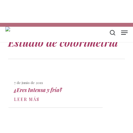
Skip
Descarga mi E-book
In
to
Ph
main
Em
content
Men
Tag
buscar
Estudio de colorimetría
7 de junio de 2019
¿Eres Intensa y fría?
LEER MÁS