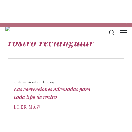
Skip
Descarga mi E-book
Ins
to
Pho
main
Ema
content
Men
Tag
buscar
rostro rectangular
26 de noviembre de 2019
Las correcciones adecuadas para
cada tipo de rostro
LEER MÁS