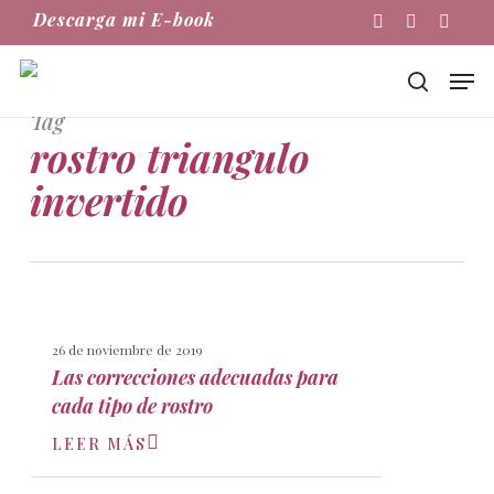
Skip
Descarga mi E-book
Instagram
Phone
Email
to
main
Men
content
buscar
Tag
rostro triangulo
invertido
26 de noviembre de 2019
Las correcciones adecuadas para
cada tipo de rostro
LEER MÁS