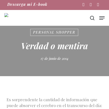
Skip
Descarga mi E-book
Instagram
Phone
Email
to
main
Men
content
buscar
PERSONAL SHOPPER
Verdad o mentira
17 de junio de 2014
Es sorprendente la cantidad de información que
puede absorver el cerebro en el transcurso del día: