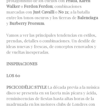
protagonismo de los cuellos con
Prada
,
Karen
Walker
o
Ferdon Ferdon
; combinaciones
marcadas con
Just Cavalli
o
No 21
; a la batalla
entre los tonos oscuros y los tierras de
Balenciaga
y
Burberry Prorsum
.
Vamos a ver las principales tendencias en estilos,
prendas, detalles o combinaciones. Un desfile de
ideas nuevas y frescas, de conceptos renovados y
de vueltas inesperadas.
INSPIRACIONES
LOS 60
PSCICODÉLIC STYLE
La década previa a la música
disco se presenta en su faceta más pícara y ácida,
reminiscencias de fiestas hasta altas horas de la
madrugada en los mejores clubs de Londres con