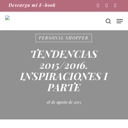
Skip
Descarga mi E-book
Instagram
Phone
Email
to
main
Men
content
buscar
PERSONAL SHOPPER
TENDENCIAS
2015/2016.
INSPIRACIONES I
PARTE
18 de agosto de 2015