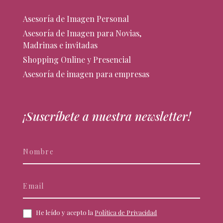
Asesoría de Imagen Personal
Asesoría de Imagen para Novias,
Madrinas e invitadas
Shopping Online y Presencial
Asesoría de imagen para empresas
¡Suscríbete a nuestra newsletter!
Newsletter
Si
eres
humano,
deja
este
campo
He leído y acepto la
Política de Privacidad
en